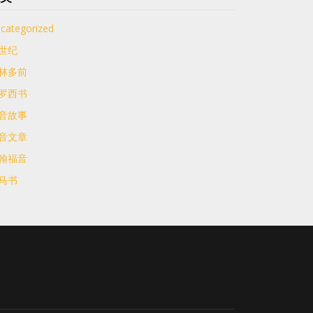
categorized
世纪
林多前
罗西书
音故事
音文章
翰福音
马书