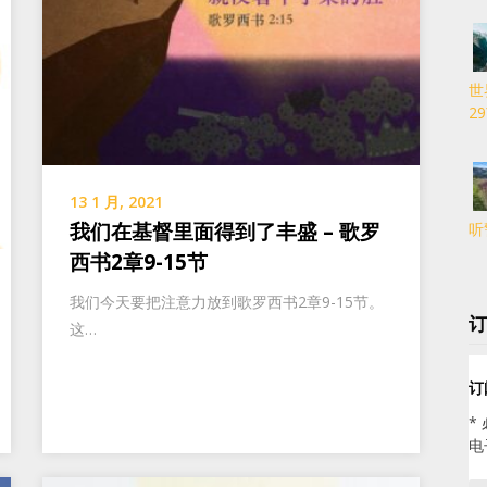
世
2
13 1 月, 2021
我们在基督里面得到了丰盛 – 歌罗
听
西书2章9-15节
我们今天要把注意力放到歌罗西书2章9-15节。
订
这…
订
*
电